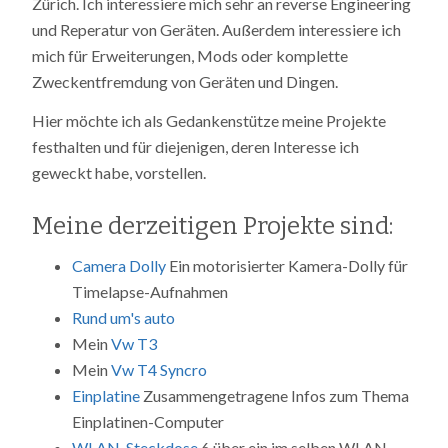
Zürich. Ich interessiere mich sehr an reverse Engineering
und Reperatur von Geräten. Außerdem interessiere ich
mich für Erweiterungen, Mods oder komplette
Zweckentfremdung von Geräten und Dingen.
Hier möchte ich als Gedankenstütze meine Projekte
festhalten und für diejenigen, deren Interesse ich
geweckt habe, vorstellen.
Meine derzeitigen Projekte sind:
Camera Dolly
Ein motorisierter Kamera-Dolly für
Timelapse-Aufnahmen
Rund um's auto
Mein
Vw T3
Mein
Vw T4 Syncro
Einplatine
Zusammengetragene Infos zum Thema
Einplatinen-Computer
WLAN-Steckdose
6 über ein im selben WLAN