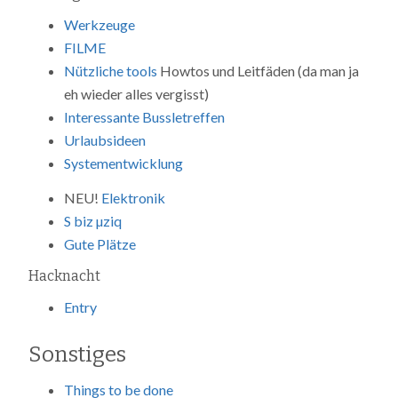
Werkzeuge
FILME
Nützliche tools
Howtos und Leitfäden (da man ja
eh wieder alles vergisst)
Interessante Bussletreffen
Urlaubsideen
Systementwicklung
NEU!
Elektronik
S biz µziq
Gute Plätze
Hacknacht
Entry
Sonstiges
Things to be done