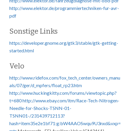
http://www.elektor.de/fahrzeugdiagnose-mit-obd-pdf
http://www.elektor.de/programmiertechniken-fur-avr-
pdf
Sonstige Links
https://developer.gnome.org/gtk3/stable/gtk-getting-
started.html
Velo
http://www.ridefox.com/fox_tech_center/owners_manu
als/07/ger/d_mpfers/float_rp23.htm
http://www.huckingkitty.com/forums/viewtopic.php?
t=680
http://www.ebay.com/itm/Race-Tech-Nitrogen-
Needle-for-Shocks-TSNN-01-
TSNN01-/231439712113?
hash=item35e2e1bf71:g:bW4AAOSwqu9U3nxd&vxp=
mtr
Motorcraft - EFI Auxiliary Valve (CM3461)