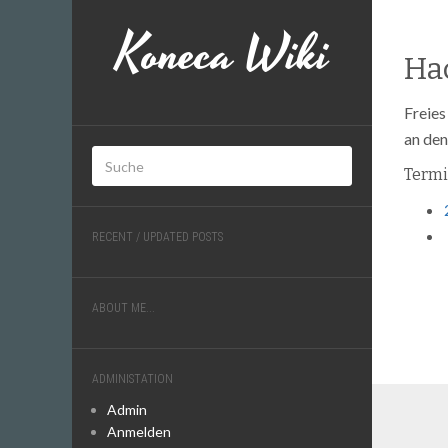
Koneca Wiki
Ha
Freies
an den
Term
RECENT / UPDATED POSTS
ABOUT ME...
ADMINISTATION
Admin
Anmelden