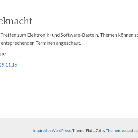
cknacht
 Treffen zum Elektronik- und Software-Basteln. Themen können 
 entsprechenden Terminen angeschaut.
ine
25.11.16
Inspired by WordPress
. Theme: Flat 1.7.6 by
Themeisle
adapted