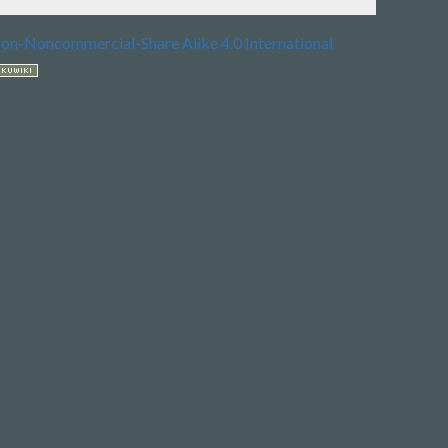
ion-Noncommercial-Share Alike 4.0 International
Links
Älte
Zeig