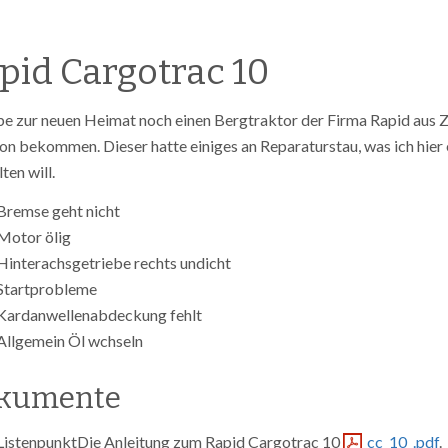
pid Cargotrac 10
be zur neuen Heimat noch einen Bergtraktor der Firma Rapid aus Z
on bekommen. Dieser hatte einiges an Reparaturstau, was ich hier
ten will.
Bremse geht nicht
Motor ölig
Hinterachsgetriebe rechts undicht
Startprobleme
Kardanwellenabdeckung fehlt
Allgemein Öl wchseln
kumente
ListenpunktDie Anleitung zum Rapid Cargotrac 10
cc_10_.pdf
.