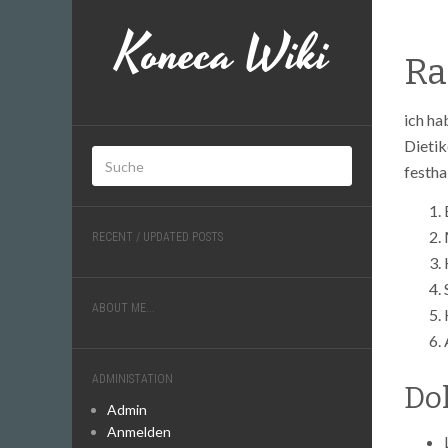
Koneca Wiki
Ra
ich ha
Dietik
festhal
RECENT / UPDATED POSTS
ABOUT ME...
ADMINISTATION
Do
Admin
Anmelden