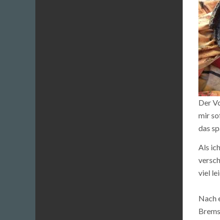
Der Vo
mir so
das s
Als ic
versch
viel l
Nach e
Bremsz