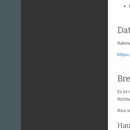
Da
Rahme
https:
Br
Es ist
Richtu
Also s
Hau