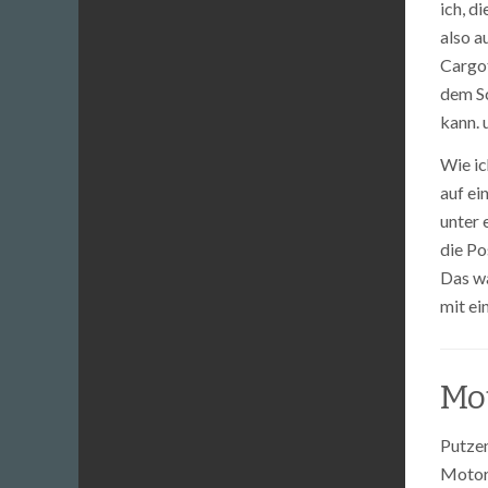
ich, d
also a
Cargot
dem Sc
kann.
Wie ic
auf ei
unter 
die Po
Das wa
mit ei
Mot
Putzen
Motor