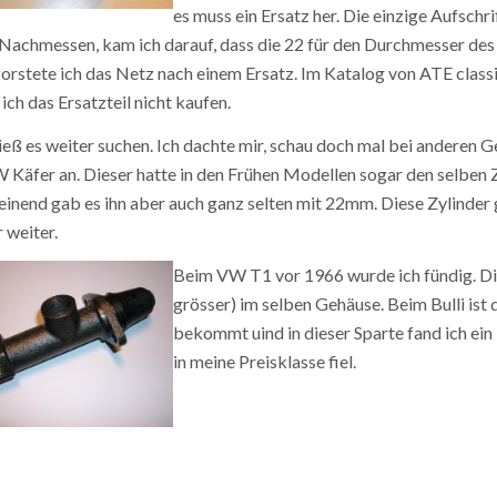
es muss ein Ersatz her. Die einzige Aufschr
Nachmessen, kam ich darauf, dass die 22 für den Durchmesser des
orstete ich das Netz nach einem Ersatz. Im Katalog von ATE classi
 ich das Ersatzteil nicht kaufen.
ieß es weiter suchen. Ich dachte mir, schau doch mal bei anderen G
 Käfer an. Dieser hatte in den Frühen Modellen sogar den selben
inend gab es ihn aber auch ganz selten mit 22mm. Diese Zylinder
 weiter.
Beim VW T1 vor 1966 wurde ich fündig. Di
grösser) im selben Gehäuse. Beim Bulli ist d
bekommt uind in dieser Sparte fand ich ein
in meine Preisklasse fiel.