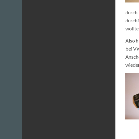
durch 
durchf
wollte
Also h
bei VW
Ansche
wieder