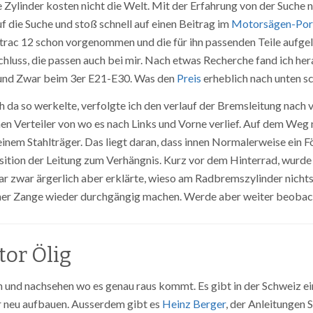
ie Zylinder kosten nicht die Welt. Mit der Erfahrung von der Suc
uf die Suche und stoß schnell auf einen Beitrag im
Motorsägen-Por
rac 12 schon vorgenommen und die für ihn passenden Teile aufgel
hluss, die passen auch bei mir. Nach etwas Recherche fand ich he
 und Zwar beim 3er E21-E30. Was den
Preis
erheblich nach unten sch
h da so werkelte, verfolgte ich den verlauf der Bremsleitung nach 
nen Verteiler von wo es nach Links und Vorne verlief. Auf dem Weg 
einem Stahlträger. Das liegt daran, dass innen Normalerweise ein Fö
sition der Leitung zum Verhängnis. Kurz vor dem Hinterrad, wurde 
r zwar ärgerlich aber erklärte, wieso am Radbremszylinder nichts
ner Zange wieder durchgängig machen. Werde aber weiter beobach
or Ölig
 und nachsehen wo es genau raus kommt. Es gibt in der Schweiz e
 neu aufbauen. Ausserdem gibt es
Heinz Berger
, der Anleitungen 