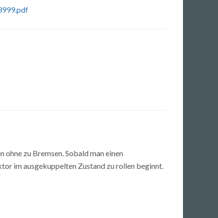
3999.pdf
Links
Älte
Zeig
en ohne zu Bremsen. Sobald man einen
tor im ausgekuppelten Zustand zu rollen beginnt.