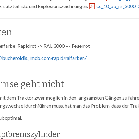
Ersatzteilliste und Explosionszeichnungen.
cc_10_ab_nr_3000-
ten
nfarbe: Rapidrot –> RAL 3000 –> Feuerrot
//bucheroldis.jimdo.com/rapid/ralfarben/
emse geht nicht
 mit dem Traktor zwar möglich in den langsamsten Gängen zu fahr
ngswechsel durchführen muss, hat man das Problem, dass der Trak
uboptimal.
ptbremszylinder