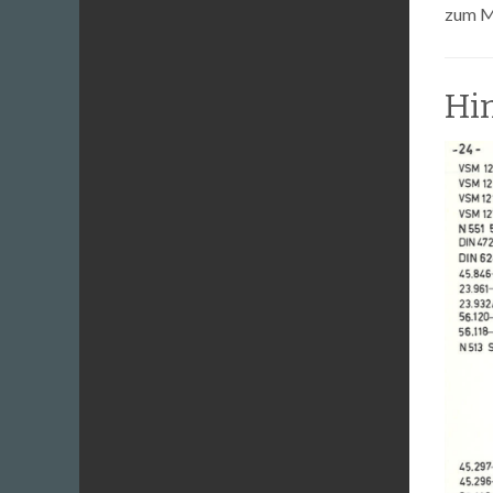
zum M
Hin