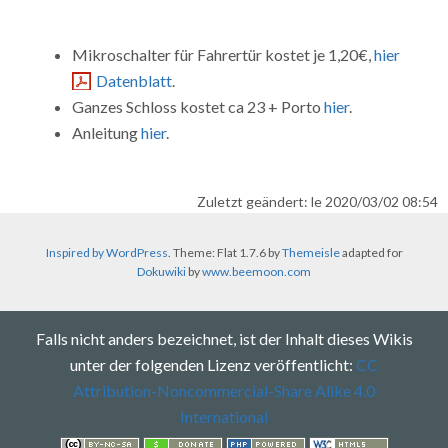
Mikroschalter für Fahrertür kostet je 1,20€,
hier
Datenblatt
.
Ganzes Schloss kostet ca 23 + Porto
hier
.
Anleitung
hier
.
Zuletzt geändert: le 2020/03/02 08:54
Inspired by WordPress
. Theme: Flat 1.7.6 by
Themeisle
adapted for
Dokuwiki
by
www.beemoon.com
Falls nicht anders bezeichnet, ist der Inhalt dieses Wikis
unter der folgenden Lizenz veröffentlicht:
CC
Attribution-Noncommercial-Share Alike 4.0
International