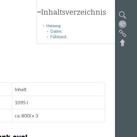
−
Inhaltsverzeichnis
Heizung
Daten:
Füllstand
Inhalt
1095 l
ca. 800l x 3
Nach