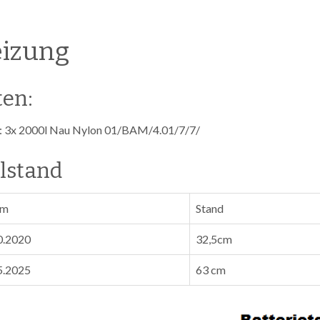
izung
ten:
k: 3x 2000l Nau Nylon 01/BAM/4.01/7/7/
lstand
um
Stand
0.2020
32,5cm
5.2025
63 cm