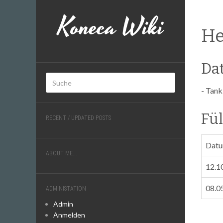
Koneca Wiki
He
Da
- Tan
Fül
RECENT / UPDATED POSTS
Dat
ABOUT ME...
12.1
08.0
ADMINISTATION
Admin
Anmelden